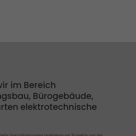
wir im Bereich
gsbau, Bürogebäude,
rten elektrotechnische
lte Spezialisierungen realisieren wir Projekte von der