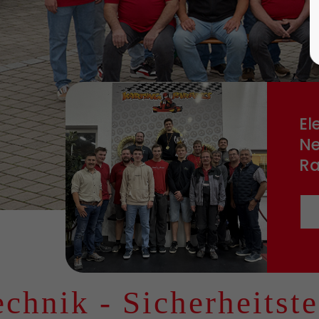
El
Ne
R
k - Sicherheitstechni