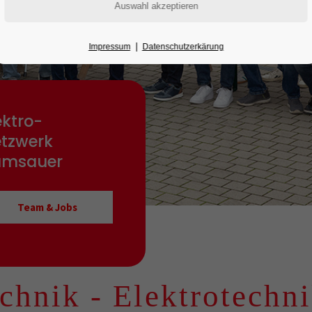
|
Impressum
Datenschutzerkärung
ektro-
tzwerk
amsauer
Team & Jobs
k -
Elektrotechnik - 