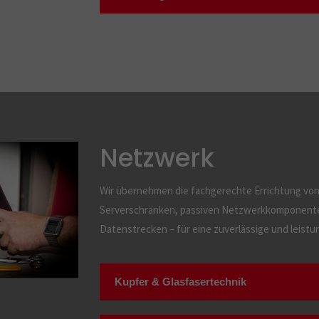
Netzwerk
Wir übernehmen die fachgerechte Errichtung von 
Serverschränken, passiven Netzwerkkomponente
Datenstrecken – für eine zuverlässige und leist
Kupfer & Glasfasertechnik