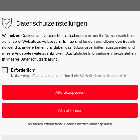
Start
Team & Jobs
Datenschutzeinstellungen
Wir nutzen Cookies und vergleichbare Technologien, um Ihr Nutzungserlebnis
auf unserer Website zu verbessern. Einige sind für den grundlegenden Betrieb
notwendig, andere helfen uns dabei, das Nutzungsverhalten auszuwerten und
unsere Angebote weiterzuentwickeln. Ausführliche Informationen hierzu stehen
in unserer Datenschutzerklärung.
ung
Erforderlich*
Notwendige Cookies zulassen damit die Website korrekt funktioniert
inen Blick
Technisch erforderliche Cookies werden immer geladen.
k darüber, was mit Ihren personenbezogenen Daten passiert, wenn Si
den können. Ausführliche Informationen zum Thema Datenschutz entnehm