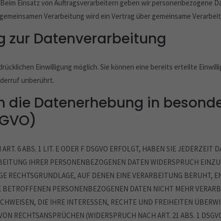
 Beim Einsatz von Auftragsverarbeitern geben wir personenbezogene Da
ner gemeinsamen Verarbeitung wird ein Vertrag über gemeinsame Verarbei
ng zur Datenverarbeitung
ücklichen Einwilligung möglich. Sie können eine bereits erteilte Einwill
derruf unberührt.
 die Datenerhebung in besonde
SGVO)
. 6 ABS. 1 LIT. E ODER F DSGVO ERFOLGT, HABEN SIE JEDERZEIT D
BEITUNG IHRER PERSONENBEZOGENEN DATEN WIDERSPRUCH EINZULEG
IGE RECHTSGRUNDLAGE, AUF DENEN EINE VERARBEITUNG BERUHT, 
E BETROFFENEN PERSONENBEZOGENEN DATEN NICHT MEHR VERARBE
HWEISEN, DIE IHRE INTERESSEN, RECHTE UND FREIHEITEN ÜBERWI
N RECHTSANSPRÜCHEN (WIDERSPRUCH NACH ART. 21 ABS. 1 DSGVO