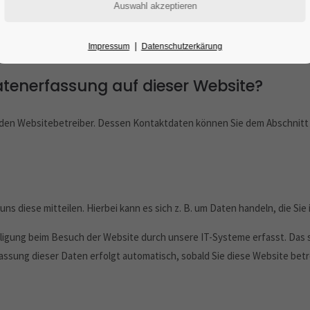
er Website
|
Impressum
Datenschutzerkärung
Datenerfassung auf dieser Website?
 den Websitebetreiber. Dessen Kontaktdaten können Sie dem Abschnitt „
s diese mitteilen. Hierbei kann es sich z. B. um Daten handeln, die Sie
igung beim Besuch der Website durch unsere IT-Systeme erfasst. Das si
assung dieser Daten erfolgt automatisch, sobald Sie diese Website betr