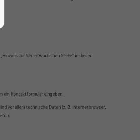
Hinweis zur Verantwortlichen Stelle“ in dieser
 in ein Kontaktformular eingeben.
nd vor allem technische Daten (z. B. Internetbrowser,
eten.