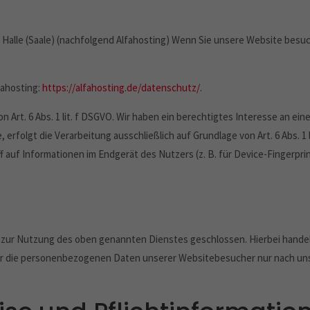
 Halle (Saale) (nachfolgend Alfahosting) Wenn Sie unsere Website besuc
fahosting:
https://alfahosting.de/datenschutz/
.
 Art. 6 Abs. 1 lit. f DSGVO. Wir haben ein berechtigtes Interesse an ein
erfolgt die Verarbeitung ausschließlich auf Grundlage von Art. 6 Abs. 1 
f auf Informationen im Endgerät des Nutzers (z. B. für Device-Fingerpri
) zur Nutzung des oben genannten Dienstes geschlossen. Hierbei handel
eser die personenbezogenen Daten unserer Websitebesucher nur nach u