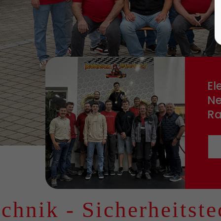
El
Ne
R
k - Sicherheitstechni