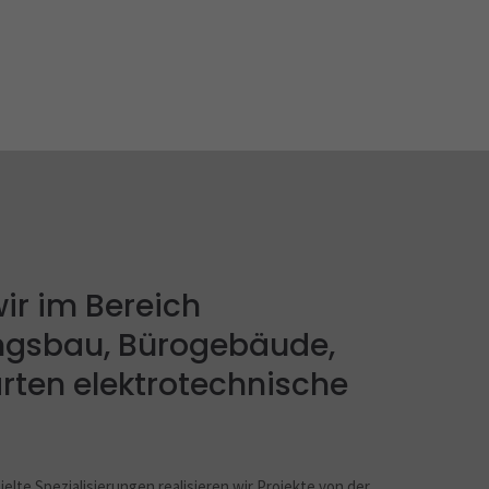
wir im Bereich
gsbau, Bürogebäude,
rten elektrotechnische
lte Spezialisierungen realisieren wir Projekte von der