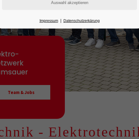
|
Impressum
Datenschutzerkärung
ektro-
tzwerk
amsauer
Team & Jobs
k -
Elektrotechnik - 