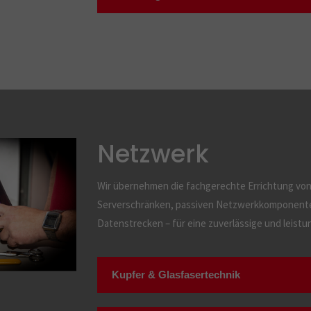
Netzwerk
Wir übernehmen die fachgerechte Errichtung von 
Serverschränken, passiven Netzwerkkomponente
Datenstrecken – für eine zuverlässige und leist
Kupfer & Glasfasertechnik