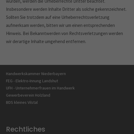
wurden, werden die Urheberrechte Dritter beachtet.
Insbesondere werden Inhalte Dritter als solche gekennzeichnet.
Elektro-Netzwerk
Ramsauer GmbH & Co. KG
Sollten Sie trotzdem auf eine Urheberrechtsverletzung
Ziegeleistraße 20
aufmerksam werden, bitten wir um einen entsprechenden
84149 Velden
Hinweis. Bei Bekanntwerden von Rechtsverletzungen werden
wir derartige Inhalte umgehend entfernen.
Google Maps
Unser Netzwerk
Handwerkskammer Niederbayern
FEG - Elektro-Innung Landshut
UFH - Unternehmerfrauen im Handwerk
Gewerbeverein Holzland
BDS kleines Vilstal
Rechtliches