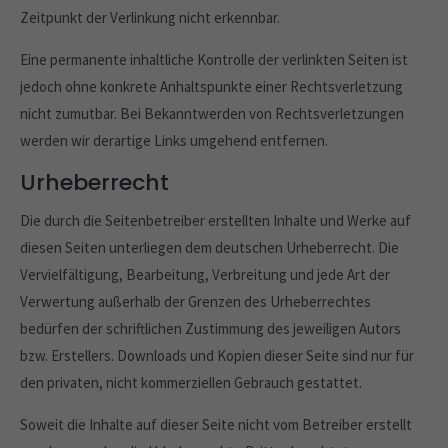
Zeitpunkt der Verlinkung nicht erkennbar.
Eine permanente inhaltliche Kontrolle der verlinkten Seiten ist
jedoch ohne konkrete Anhaltspunkte einer Rechtsverletzung
nicht zumutbar. Bei Bekanntwerden von Rechtsverletzungen
werden wir derartige Links umgehend entfernen.
Urheberrecht
Die durch die Seitenbetreiber erstellten Inhalte und Werke auf
diesen Seiten unterliegen dem deutschen Urheberrecht. Die
Vervielfältigung, Bearbeitung, Verbreitung und jede Art der
Verwertung außerhalb der Grenzen des Urheberrechtes
bedürfen der schriftlichen Zustimmung des jeweiligen Autors
Kontakt
bzw. Erstellers. Downloads und Kopien dieser Seite sind nur für
den privaten, nicht kommerziellen Gebrauch gestattet.
E-Mail:
info@ramsauer-elektro.de
Telefon:
08742 - 967 99 16
Soweit die Inhalte auf dieser Seite nicht vom Betreiber erstellt
Fax:
08742 - 967 99 17