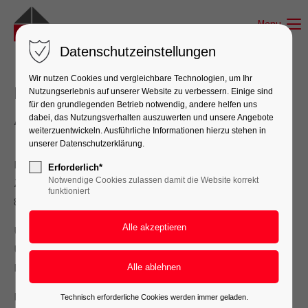
Menu
Datenschutzeinstellungen
Wir nutzen Cookies und vergleichbare Technologien, um Ihr
Impressum
Nutzungserlebnis auf unserer Website zu verbessern. Einige sind
für den grundlegenden Betrieb notwendig, andere helfen uns
Angaben gemäß § 5 DDG:
dabei, das Nutzungsverhalten auszuwerten und unsere Angebote
weiterzuentwickeln. Ausführliche Informationen hierzu stehen in
unserer Datenschutzerklärung.
Elektro-Netzwerk Ramsauer GmbH & Co. KG
Erforderlich*
Notwendige Cookies zulassen damit die Website korrekt
Ziegeleistraße 20
funktioniert
84149 Velden
Umsatzsteuer-Identifikationsnummer gemäß §27 a
Umsatzsteuergesetz:
DE 355 418 689
Eintragung im Handelsregister.
Technisch erforderliche Cookies werden immer geladen.